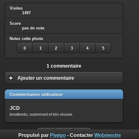
Visites
1497
Score
pas de note
Notez cette photo
0
1
2
3
4
5
1 commentaire
Ajouter un commentaire
Commentaires utilisateur
JCD
Innattendu, surprenant et très réussie.
Propulsé par
Piwigo
- Contacter
Webmestre