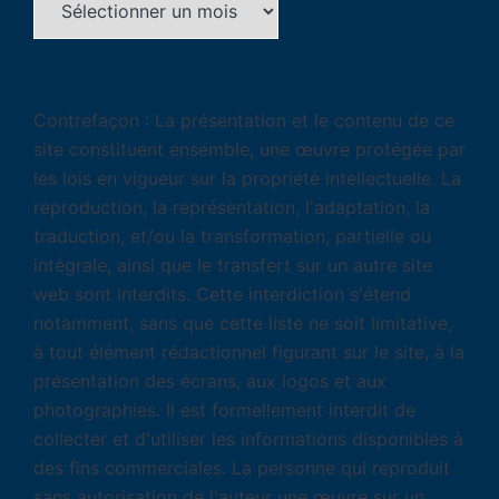
Contrefaçon : La présentation et le contenu de ce
site constituent ensemble, une œuvre protégée par
les lois en vigueur sur la propriété intellectuelle. La
reproduction, la représentation, l'adaptation, la
traduction, et/ou la transformation, partielle ou
intégrale, ainsi que le transfert sur un autre site
web sont interdits. Cette interdiction s'étend
notamment, sans que cette liste ne soit limitative,
à tout élément rédactionnel figurant sur le site, à la
présentation des écrans, aux logos et aux
photographies. Il est formellement interdit de
collecter et d'utiliser les informations disponibles à
des fins commerciales. La personne qui reproduit
sans autorisation de l'auteur une œuvre sur un