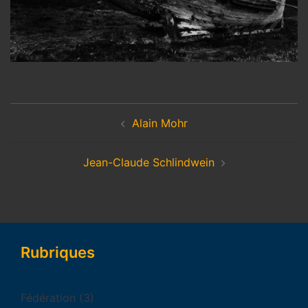
Alain Mohr
Jean-Claude Schlindwein
Rubriques
Fédération
(3)