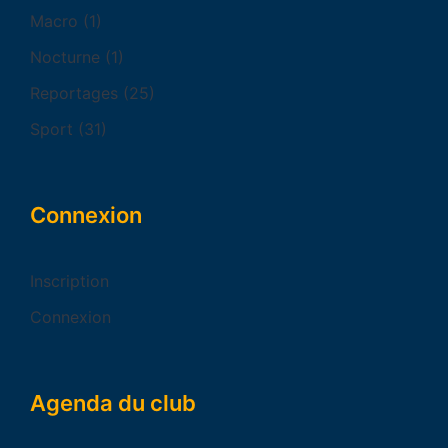
Macro
(1)
Nocturne
(1)
Reportages
(25)
Sport
(31)
Connexion
Inscription
Connexion
Agenda du club