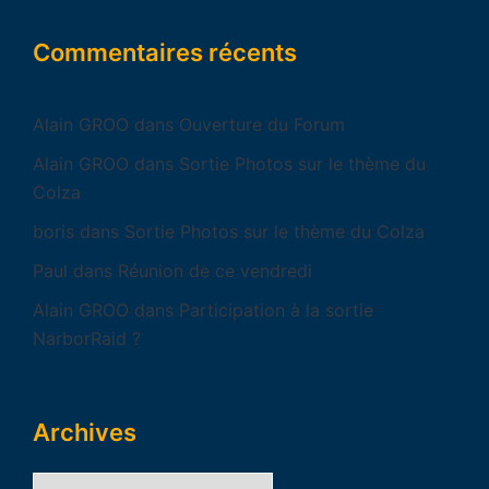
Commentaires récents
Alain GROO
dans
Ouverture du Forum
Alain GROO
dans
Sortie Photos sur le thème du
Colza
boris
dans
Sortie Photos sur le thème du Colza
Paul
dans
Réunion de ce vendredi
Alain GROO
dans
Participation à la sortie
NarborRaid ?
Archives